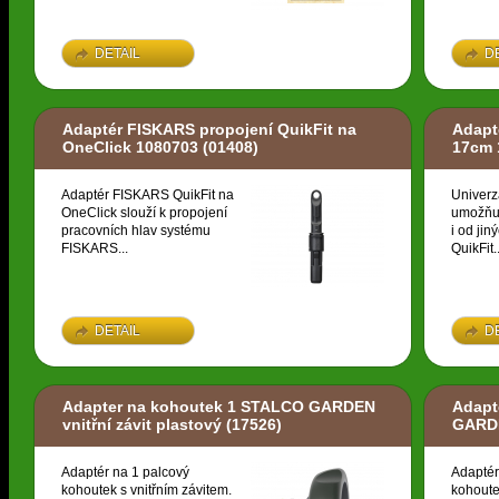
DETAIL
D
Adaptér FISKARS propojení QuikFit na
Adapt
OneClick 1080703
(01408)
17cm 
Adaptér FISKARS QuikFit na
Univerz
OneClick slouží k propojení
umožňuj
pracovních hlav systému
i od ji
FISKARS...
QuikFit..
DETAIL
D
Adapter na kohoutek 1 STALCO GARDEN
Adapt
vnitřní závit plastový
(17526)
GARDE
Adaptér na 1 palcový
Adaptér
kohoutek s vnitřním závitem.
kohoute