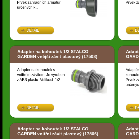
Prvek zahradních armatur
Prvek z
určených k...
DETAIL
D
Adapter na kohoutek 1/2 STALCO
Adapt
GARDEN vnější závit plastový
(17508)
GARDE
Adaptér na kohoutek s
Adaptér
vnitřním závitem. Je vyroben
kohoute
z ABS plastu. Velikost: 1/2.
Prvek z
určených
DETAIL
D
Adapter na kohoutek 1/2 STALCO
Adapt
GARDEN vnitřní závit plastový
(17506)
GARDE