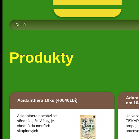
Domů
Produkty
Adapt
Acidanthera 10ks
(400401bí)
cm 10
Acidanthera pochází se
Univerz
střední a jižní Afriky, je
FISKARS
vhodná do menších
propoje
skupinových...
pracovní