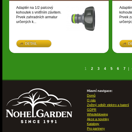
Adaptér na 1/2 palcový
Adaptér
kohoutek s vnitřním závitem.
kohoute
Prvek zahradních armatur
Prvek z
určených k...
určených
DETAIL
D
1
2
3
4
5
6
7
|
Hlavní navigace:
Domů
O nás
Zpětný odběr elektro a baterií
GDPR
Whistleblowing
Akce a novinky
Katalogy
Pro partnery