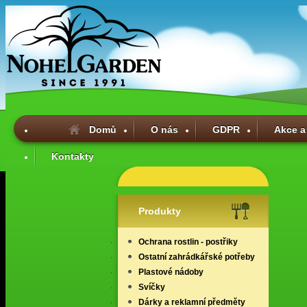
Domů
O nás
GDPR
Akce a
Kontakty
Produkty
Ochrana rostlin - postřiky
Ostatní zahrádkářské potřeby
Plastové nádoby
Svíčky
Dárky a reklamní předměty