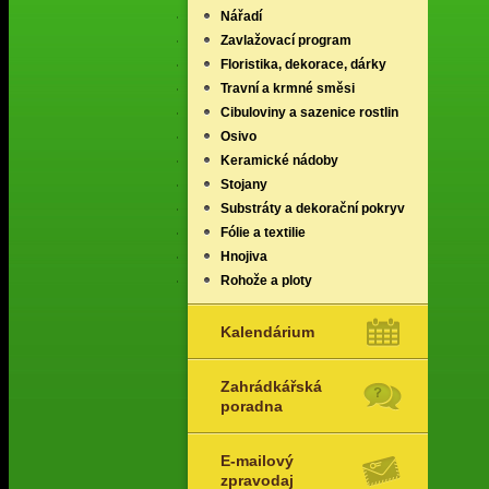
Nářadí
Zavlažovací program
Floristika, dekorace, dárky
Travní a krmné směsi
Cibuloviny a sazenice rostlin
Osivo
Keramické nádoby
Stojany
Substráty a dekorační pokryv
Fólie a textilie
Hnojiva
Rohože a ploty
Kalendárium
Zahrádkářská
poradna
E-mailový
zpravodaj