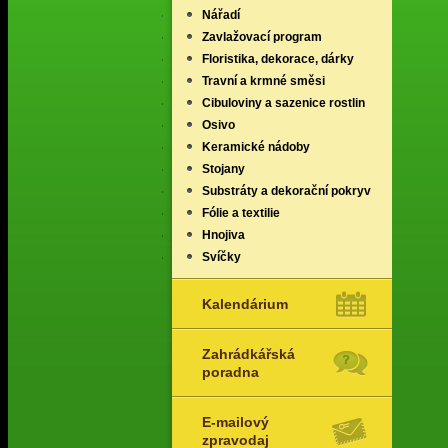
Nářadí
Zavlažovací program
Floristika, dekorace, dárky
Travní a krmné směsi
Cibuloviny a sazenice rostlin
Osivo
Keramické nádoby
Stojany
Substráty a dekorační pokryv
Fólie a textilie
Hnojiva
Svíčky
Kalendárium
Zahrádkářská
poradna
E-mailový
zpravodaj