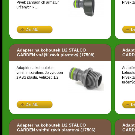
Prvek zahradních armatur
Prvek z
určených k...
DETAIL
D
Adapter na kohoutek 1/2 STALCO
Adapt
GARDEN vnější závit plastový
(17508)
GARDE
Adaptér na kohoutek s
Adaptér
vnitřním závitem. Je vyroben
kohoute
z ABS plastu. Velikost: 1/2.
Prvek z
určených
DETAIL
D
Adapter na kohoutek 1/2 STALCO
Adapt
GARDEN vnitřní závit plastový
(17506)
GARDE