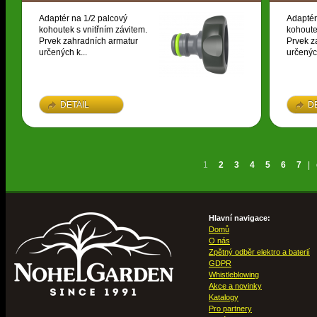
Adaptér na 1/2 palcový
Adaptér
kohoutek s vnitřním závitem.
kohoute
Prvek zahradních armatur
Prvek z
určených k...
určených
DETAIL
D
1
2
3
4
5
6
7
|
Hlavní navigace:
Domů
O nás
Zpětný odběr elektro a baterií
GDPR
Whistleblowing
Akce a novinky
Katalogy
Pro partnery