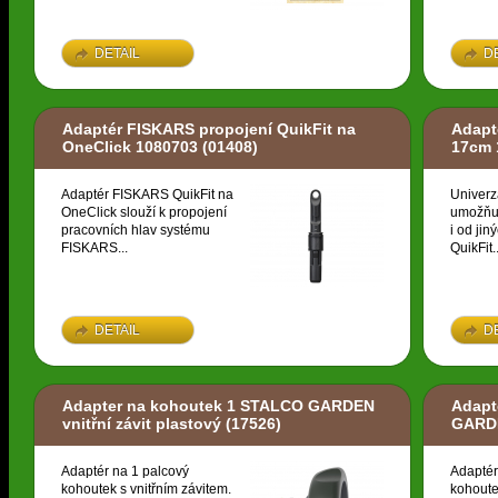
DETAIL
D
Adaptér FISKARS propojení QuikFit na
Adapt
OneClick 1080703
(01408)
17cm 
Adaptér FISKARS QuikFit na
Univerz
OneClick slouží k propojení
umožňuj
pracovních hlav systému
i od ji
FISKARS...
QuikFit..
DETAIL
D
Adapter na kohoutek 1 STALCO GARDEN
Adapt
vnitřní závit plastový
(17526)
GARDE
Adaptér na 1 palcový
Adaptér
kohoutek s vnitřním závitem.
kohoute