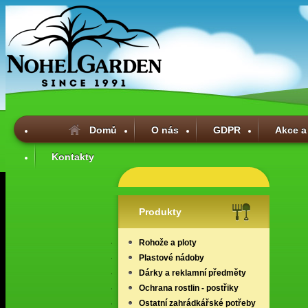
Domů
O nás
GDPR
Akce a
Kontakty
Produkty
Rohože a ploty
Plastové nádoby
Dárky a reklamní předměty
Ochrana rostlin - postřiky
Ostatní zahrádkářské potřeby