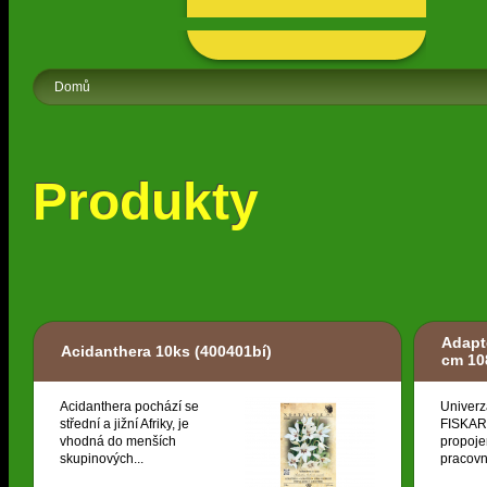
Domů
Produkty
Adapt
Acidanthera 10ks
(400401bí)
cm 10
Acidanthera pochází se
Univerz
střední a jižní Afriky, je
FISKARS
vhodná do menších
propoje
skupinových...
pracovní