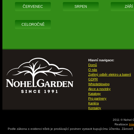
ČERVENEC
SRPEN
ZÁŘÍ
CELOROČNĚ
Hlavní navigace:
Domů
O nás
Zpětný odběr elektro a baterií
GDPR
Whistleblowing
Akce a novinky
Katalogy
Pro partnery
Kariéra
Kontakty
2011 © Nohel 
Realizace
Int
Podle zákona o evidenci tržeb je prodávající povinen vystavit kupujícímu účtenku. Zároveň