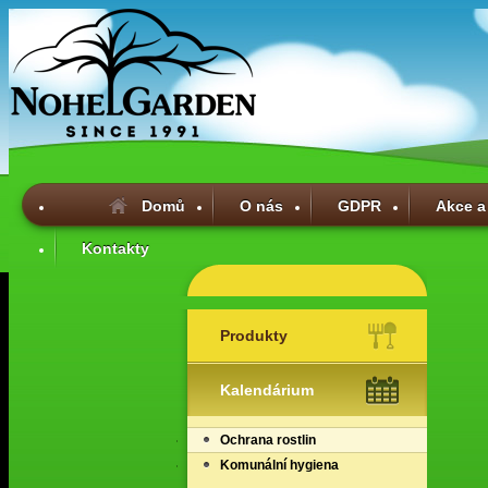
Domů
O nás
GDPR
Akce a
Kontakty
Produkty
Kalendárium
Ochrana rostlin
Komunální hygiena