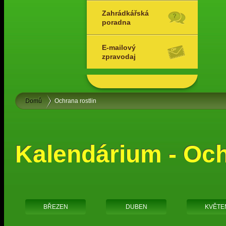
Zahrádkářská
poradna
E-mailový
zpravodaj
Domů
Ochrana rostlin
Kalendárium - Och
BŘEZEN
DUBEN
KVĚTE