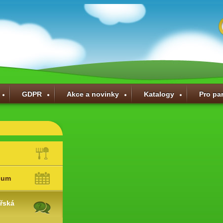
GDPR
Akce a novinky
Katalogy
Pro pa
ium
řská