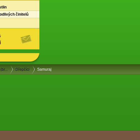
tlin
dlivých činitelů
ý
j
(br...
Dřepčíci
Samuraj