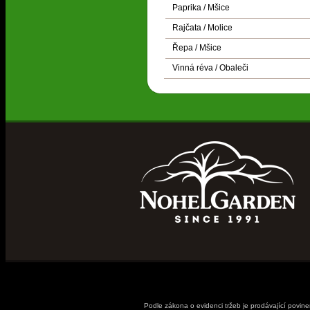
Paprika / Mšice
Rajčata / Molice
Řepa / Mšice
Vinná réva / Obaleči
Podle zákona o evidenci tržeb je prodávající povin