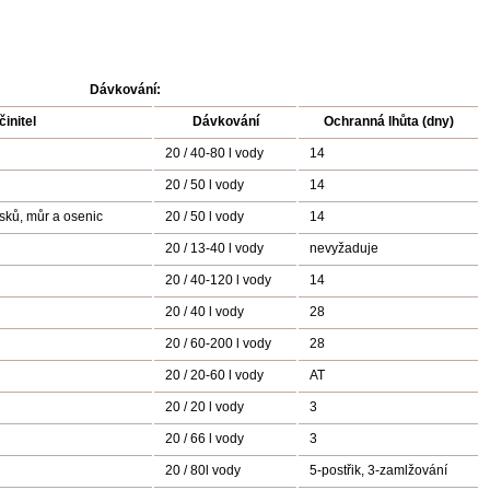
Dávkování:
činitel
Dávkování
Ochranná lhůta (dny)
20 / 40-80 l vody
14
20 / 50 l vody
14
sků, můr a osenic
20 / 50 l vody
14
20 / 13-40 l vody
nevyžaduje
20 / 40-120 l vody
14
20 / 40 l vody
28
20 / 60-200 l vody
28
20 / 20-60 l vody
AT
20 / 20 l vody
3
20 / 66 l vody
3
20 / 80l vody
5-postřik, 3-zamlžování