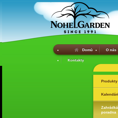
Domů
O nás
Kontakty
Produkty
Kalendár
Zahrádká
poradna