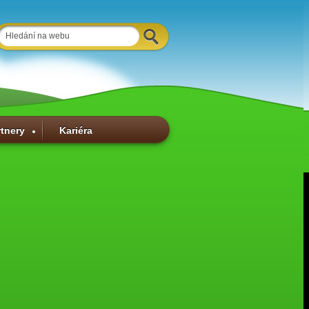
rtnery
Kariéra