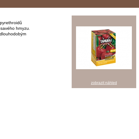
 pyrethroidů
a savého hmyzu.
a dlouhodobým
zobrazit náhled