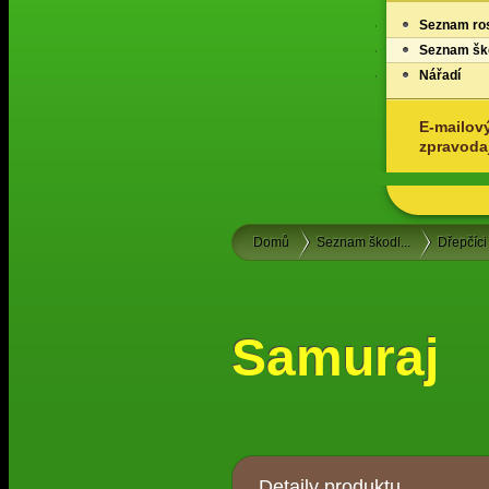
Seznam ros
Seznam ško
Nářadí
E-mailov
zpravoda
Domů
Seznam škodl...
Dřepčíci 
Samuraj
Detaily produktu