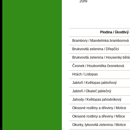
20ml
Plodina / škodlivý 
Brambory / Mandelinka bramborová
Brukvovitá zelenina / Dřepčíci
Brukvovitá zelenina / Housenky bělá
Česnek / Houbomilka česneková
Hrách / Listopas
Jabloň / Květopas jabloňový
Jabloň / Obaleč jablečný
Jahody / Květopas jahodníkový
Okrasné rostliny a dřeviny / Molice
Okrasné rostliny a dřeviny / Mšice
Okurky, tykvovitá zelenina / Molice