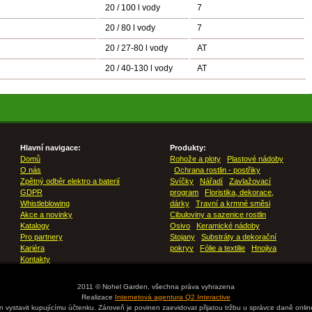
20 / 100 l vody
7
20 / 80 l vody
7
20 / 27-80 l vody
AT
20 / 40-130 l vody
AT
Hlavní navigace:
Produkty:
Domů
Rohože a ploty
Plastové nádoby
O nás
Ochrana rostlin - postřiky
Zpětný odběr elektro a baterií
Svíčky
Nářadí
Zavlažovací
GDPR
program
Floristika, dekorace,
Whistleblowing
dárky
Travní a krmné směsi
Akce a novinky
Cibuloviny a sazenice rostlin
Katalogy
Osivo
Keramické nádoby
Pro partnery
Stojany
Substráty a dekorační
Kariéra
pokryv
Fólie a textilie
Hnojiva
Kontakty
2011 © Nohel Garden, všechna práva vyhrazena
Realizace
Internetová agentura Q2 Interactive
en vystavit kupujícímu účtenku. Zároveň je povinen zaevidovat přijatou tržbu u správce daně onli