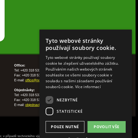
Tyto webové stránky
používají soubory cookie.
Tyto webové stránky používají soubory
cookie ke zlepšení uživatelského zážitku.
Office:
Používáním našich webových stránek
Tel: +420 318 533 511
souhlasíte se všemi soubory cookie v
Fax: +420 318 533 513
E-mail:
office@nohelgarden.cz
souladu s našimi zásadami používání
souborů cookie.
Více informací
Objednávky:
Tel: +420 318 533 533
NEZBYTNÉ
Fax: +420 318 533 538
E-mail:
objednavky@nohelgarden.cz
STATISTICKÉ
POUZE NUTNÉ
POVOLIT VŠE
ne; v případě technického výpadku pak nejpozději do